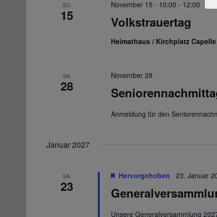
November 15 - 10:00
-
12:00
SO.
15
Volkstrauertag
Heimathaus / Kirchplatz Capell
November 28
SA.
28
Seniorennachmitta
Anmeldung für den Seniorennachm
Januar 2027
Hervorgehoben
23. Januar 2
SA.
23
Generalversammlun
Unsere Generalversammlung 2027