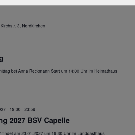
e
Kirchstr. 3, Nordkirchen
g
ittag bei Anna Reckmann Start um 14:00 Uhr im Heimathaus
027 - 19:30
-
23:59
g 2027 BSV Capelle
 findet am 23.01.2027 um 19:30 Uhr im Landgasthaus