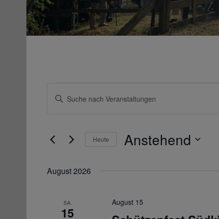
Veranstaltungen
Veranstaltungen
Bitte
Suche
Schlüsselwort
und
eingeben.
Ansichten,
Suche
Navigation
nach
Veranstaltungen
Anstehend
Schlüsselwort.
Heute
Datum
wählen.
August 2026
August 15
SA.
15