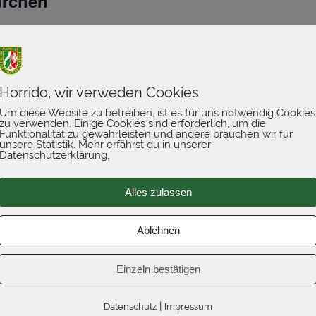
irchen
dhofsweg 7, Nordkirchen
Horrido, wir verweden Cookies
Um diese Website zu betreiben, ist es für uns notwendig Cookies
zu verwenden. Einige Cookies sind erforderlich, um die
Funktionalität zu gewährleisten und andere brauchen wir für
unsere Statistik. Mehr erfährst du in unserer
Datenschutzerklärung.
ßen Senden
Alles zulassen
verschützen in Senden. Beginn um 15:00 Uhr Essen und
 werden. Um 14:15 fährt der Bus von der Volksbank in
Ablehnen
Einzeln bestätigen
|
Datenschutz
Impressum