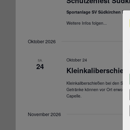
Schützenfest Südk
Sportanlage SV Südkirchen
Frie
Weitere Infos folgen...
Oktober 2026
Oktober 24
SA.
24
Kleinkaliberschie
Kleinkaliberschießen bei den Ste
Getränke können vor Ort erworben
Capelle.
November 2026