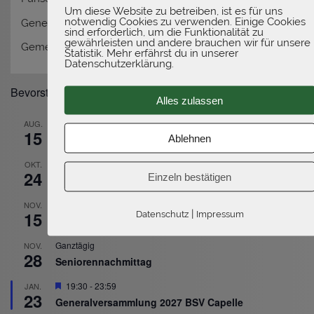
Um diese Website zu betreiben, ist es für uns
notwendig Cookies zu verwenden. Einige Cookies
Generalversammlung 2026
sind erforderlich, um die Funktionalität zu
gewährleisten und andere brauchen wir für unsere
Gemeinde-Biwak 2025 – Wir feiern gemeinsam!
Statistik. Mehr erfährst du in unserer
Datenschutzerklärung.
Bevorstehende Veranstaltungen
Alles zulassen
Ganztägig
AUG.
15
Ablehnen
Schützenfest Südkirchen
Ganztägig
OKT.
24
Einzeln bestätigen
Kleinkaliberschießen Senden
10:00
-
12:00
NOV.
|
15
Datenschutz
Impressum
Volkstrauertag
Ganztägig
NOV.
28
Seniorennachmittag
Hervorgehoben
19:30
-
23:59
JAN.
23
Generalversammlung 2027 BSV Capelle