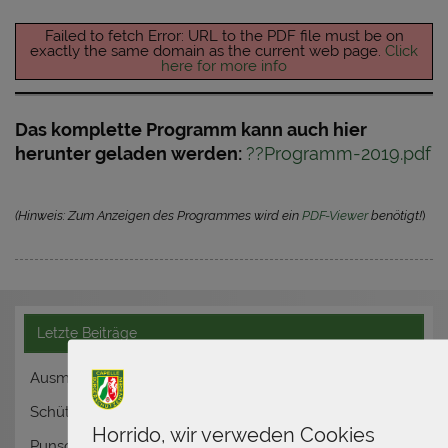
Failed to fetch Error: URL to the PDF file must be on
exactly the same domain as the current web page.
Click
here for more info
Das komplette Programm kann auch hier
herunter geladen werden:
??Programm-2019.pdf
(Hinweis: Zum Anzeigen des Programmes wird ein
PDF-Viewer
benötigt!
)
Letzte Beiträge
Ausmarsch Capelle
Schützenfest Nordkirchen
Horrido, wir verweden Cookies
Punsch im Park