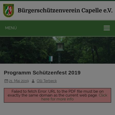
Zum
Inhalt
springen
Bürgerschützen
MENÜ
1815 Capelle 
Programm Schützenfest 2019
21. Mai 2019
Olli Terbeck
Failed to fetch Error: URL to the PDF file must be on
exactly the same domain as the current web page.
Click
here for more info