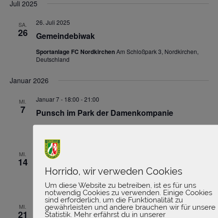
Juli 2025
26. Juli 2025
SA.
26
Gemeindebiwak
Sportanlage FC Nordkirchen
Am Schloßpark 3, Nordkirchen,
Deutschland
Januar 2026
Januar 7 - 18:00
-
21:00
MI.
7
Punsch im Park der Damenkompanie
Dorfpark Capelle
Januar 14 - 18:00
-
21:00
MI.
14
Punsch im Park der Damenkompanie
Horrido, wir verweden Cookies
Dorfpark Capelle
Um diese Website zu betreiben, ist es für uns
notwendig Cookies zu verwenden. Einige Cookies
sind erforderlich, um die Funktionalität zu
Januar 21 - 18:00
-
21:00
gewährleisten und andere brauchen wir für unsere
MI.
21
Statistik. Mehr erfährst du in unserer
Punsch im Park der Damenkompanie